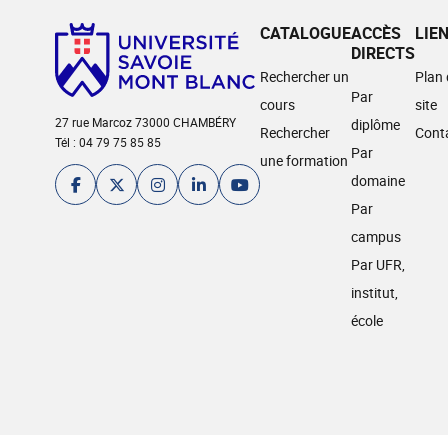
CATALOGUE
ACCÈS
LIE
DIRECTS
Rechercher un
Plan
Par
cours
site
27 rue Marcoz 73000 CHAMBÉRY
diplôme
Rechercher
Cont
Tél : 04 79 75 85 85
Par
une formation
domaine
Par
campus
Par UFR,
institut,
école