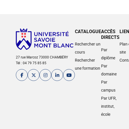
CATALOGUE
ACCÈS
LIE
DIRECTS
Rechercher un
Plan
Par
cours
site
27 rue Marcoz 73000 CHAMBÉRY
diplôme
Rechercher
Cont
Tél : 04 79 75 85 85
Par
une formation
domaine
Par
campus
Par UFR,
institut,
école