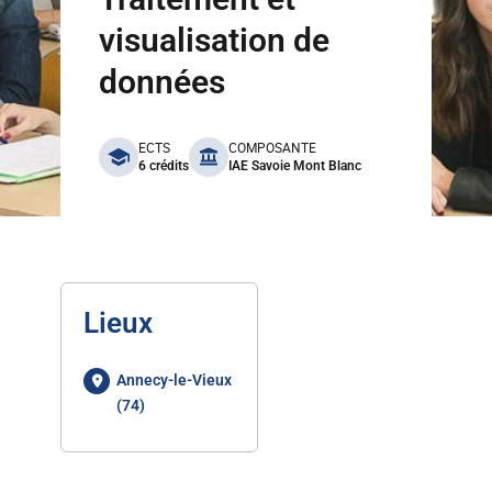
visualisation de
données
benefits
ECTS
COMPOSANTE
6 crédits
IAE Savoie Mont Blanc
Lieux
Annecy-le-Vieux
(74)