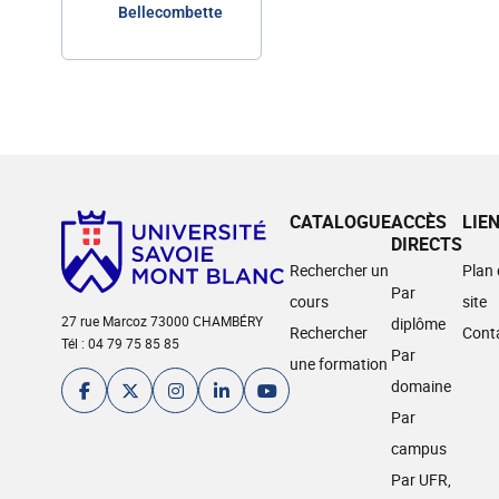
Bellecombette
CATALOGUE
ACCÈS
LIE
DIRECTS
Rechercher un
Plan
Par
cours
site
27 rue Marcoz 73000 CHAMBÉRY
diplôme
Rechercher
Cont
Tél : 04 79 75 85 85
Par
une formation
domaine
Par
campus
Par UFR,