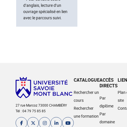
d’anglais, lecture d’un
ouvrage spécialisé en lien
avec le parcours suivi.
CATALOGUE
ACCÈS
LIE
DIRECTS
Rechercher un
Plan
Par
cours
site
27 rue Marcoz 73000 CHAMBÉRY
diplôme
Rechercher
Cont
Tél : 04 79 75 85 85
Par
une formation
domaine