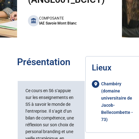
benefits
COMPOSANTE
IAE Savoie Mont Blanc
Présentation
Lieux
Chambéry
Ce cours en S6 s’appuie
(domaine
sur les enseignements en
universitaire de
S5 à savoir le monde de
Jacob-
l’entreprise. Il s’agit d’un
Bellecombette -
bilan de compétence, une
73)
réflexion sur son choix de
personal branding et une
veille stratégique, en