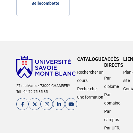
Bellecombette
CATALOGUE
ACCÈS
LIE
DIRECTS
Rechercher un
Plan
Par
cours
site
27 rue Marcoz 73000 CHAMBÉRY
diplôme
Rechercher
Cont
Tél : 04 79 75 85 85
Par
une formation
domaine
Par
campus
Par UFR,