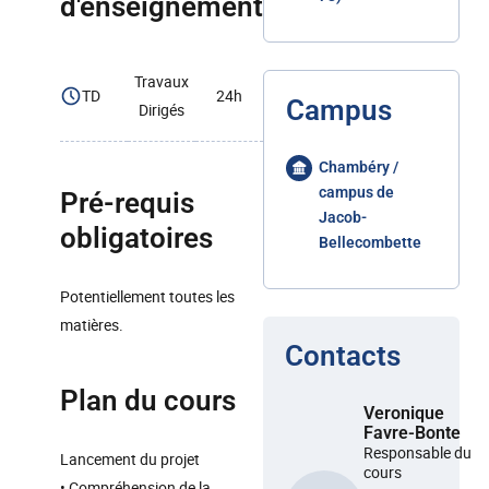
d'enseignement
Travaux
TD
24h
Campus
Dirigés
Chambéry /
campus de
Pré-requis
Jacob-
obligatoires
Bellecombette
Potentiellement toutes les
matières.
Contacts
Plan du cours
Veronique
Favre-Bonte
Responsable du
Lancement du projet
cours
• Compréhension de la