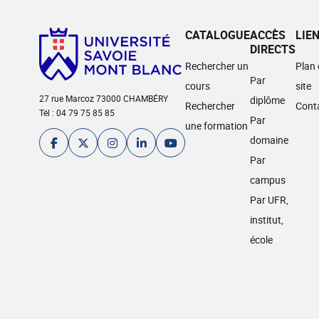
CATALOGUE
ACCÈS
LIE
DIRECTS
Rechercher un
Plan
Par
cours
site
27 rue Marcoz 73000 CHAMBÉRY
diplôme
Rechercher
Cont
Tél : 04 79 75 85 85
Par
une formation
domaine
Par
campus
Par UFR,
institut,
école