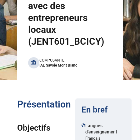
avec des
entrepreneurs
locaux
(JENT601_BCICY)
benefits
COMPOSANTE
IAE Savoie Mont Blanc
Présentation
En bref
Langues
Objectifs
d'enseignement
Français