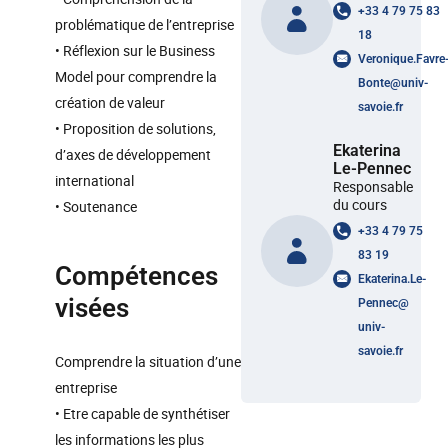
+33 4 79 75 83
problématique de l’entreprise
18
• Réflexion sur le Business
Veronique.Favre
Model pour comprendre la
Bonte
@
univ-
création de valeur
savoie.fr
• Proposition de solutions,
Ekaterina
d’axes de développement
Le-Pennec
international
Responsable
du cours
• Soutenance
+33 4 79 75
83 19
Compétences
Ekaterina.Le-
visées
Pennec
@
univ-
savoie.fr
Comprendre la situation d’une
entreprise
• Etre capable de synthétiser
les informations les plus