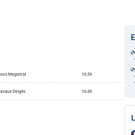
E
urs Magistral
10,5h
ravaux Dirigés
10,5h
L