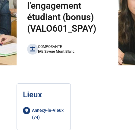
l'engagement
étudiant (bonus)
(VALO601_SPAY)
benefits
COMPOSANTE
IAE Savoie Mont Blanc
Lieux
Annecy-le-Vieux
(74)