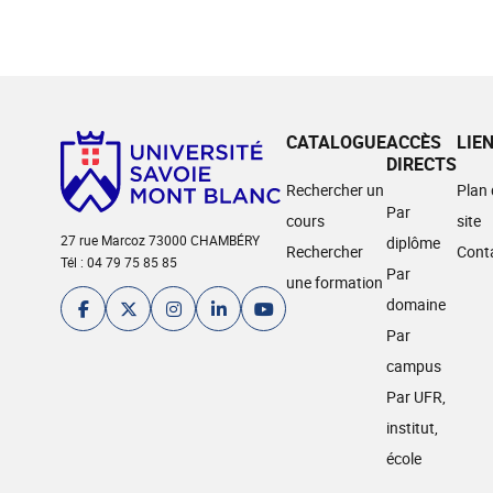
CATALOGUE
ACCÈS
LIE
DIRECTS
Rechercher un
Plan
Par
cours
site
27 rue Marcoz 73000 CHAMBÉRY
diplôme
Rechercher
Cont
Tél : 04 79 75 85 85
Par
une formation
domaine
Par
campus
Par UFR,
institut,
école