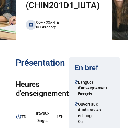
(CHIN201D1_IUTA)
benefits
COMPOSANTE
IUT d'Annecy
Présentation
En bref
Langues
Heures
d'enseignement
d'enseignement
Français
Ouvert aux
étudiants en
Travaux
échange
TD
15h
Dirigés
Oui