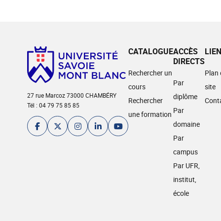
CATALOGUE
ACCÈS
LIE
DIRECTS
Rechercher un
Plan
Par
cours
site
27 rue Marcoz 73000 CHAMBÉRY
diplôme
Rechercher
Cont
Tél : 04 79 75 85 85
Par
une formation
domaine
Par
campus
Par UFR,
institut,
école