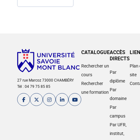
CATALOGUE
ACCÈS
LIE
DIRECTS
Rechercher un
Plan
Par
cours
site
27 rue Marcoz 73000 CHAMBÉRY
diplôme
Rechercher
Cont
Tél : 04 79 75 85 85
Par
une formation
domaine
Par
campus
Par UFR,
institut,