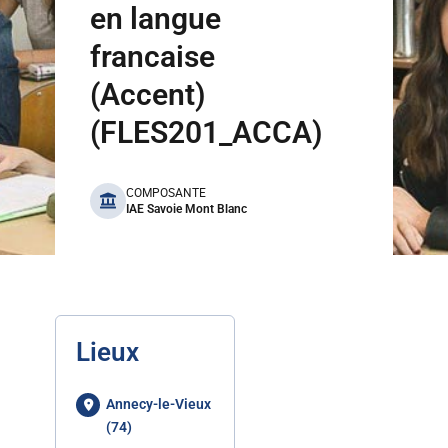
en langue
francaise
(Accent)
(FLES201_ACCA)
benefits
COMPOSANTE
IAE Savoie Mont Blanc
Lieux
Annecy-le-Vieux
(74)