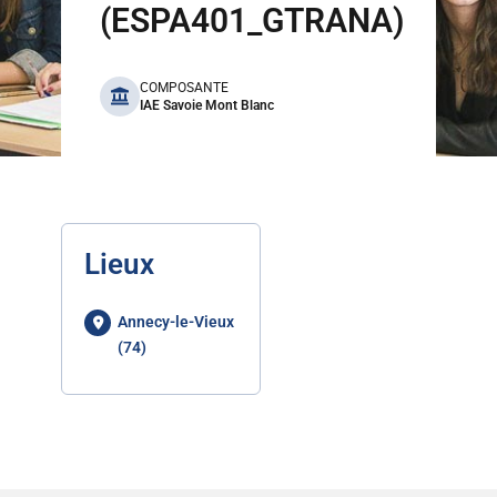
(ESPA401_GTRANA)
benefits
COMPOSANTE
IAE Savoie Mont Blanc
Lieux
Annecy-le-Vieux
(74)