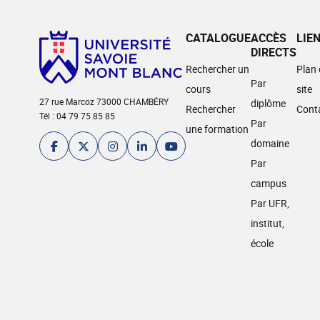
CATALOGUE
ACCÈS
LIE
DIRECTS
Rechercher un
Plan
Par
cours
site
27 rue Marcoz 73000 CHAMBÉRY
diplôme
Rechercher
Cont
Tél : 04 79 75 85 85
Par
une formation
domaine
Par
campus
Par UFR,
institut,
école