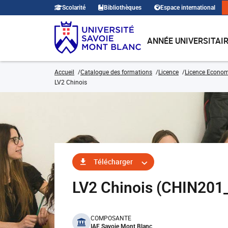
Scolarité
Bibliothèques
Espace international
ANNÉE UNIVERSITAI
Accueil
Catalogue des formations
Licence
Licence Economi
LV2 Chinois
Télécharger
LV2 Chinois (CHIN20
benefits
COMPOSANTE
IAE Savoie Mont Blanc