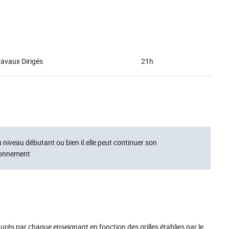
ravaux Dirigés
21h
niveau débutant ou bien il.elle peut continuer son
tionnement
urés par chaque enseignant en fonction des grilles établies par le