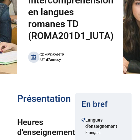
Intercompréhension
en langues
romanes TD
(ROMA201D1_IUTA)
benefits
COMPOSANTE
IUT d'Annecy
Présentation
En bref
Langues
Heures
d'enseignement
d'enseignement
Français