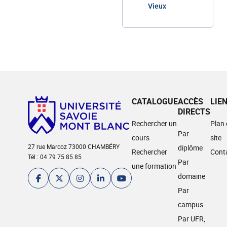
Vieux
CATALOGUE
ACCÈS
LIE
DIRECTS
Rechercher un
Plan
Par
cours
site
27 rue Marcoz 73000 CHAMBÉRY
diplôme
Rechercher
Cont
Tél : 04 79 75 85 85
Par
une formation
domaine
Par
campus
Par UFR,