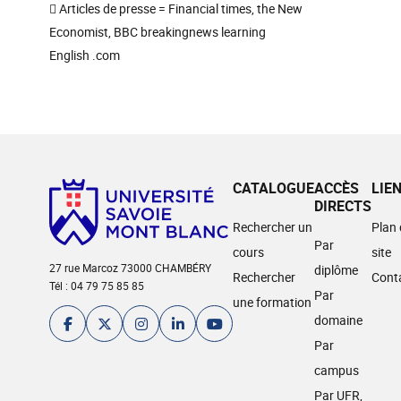
 Articles de presse = Financial times, the New
Economist, BBC breakingnews learning
English .com
CATALOGUE
ACCÈS
LIE
DIRECTS
Rechercher un
Plan
Par
cours
site
27 rue Marcoz 73000 CHAMBÉRY
diplôme
Rechercher
Cont
Tél : 04 79 75 85 85
Par
une formation
domaine
Par
campus
Par UFR,