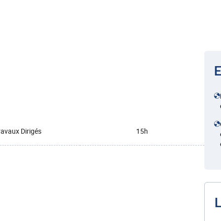
E
ravaux Dirigés
15h
L