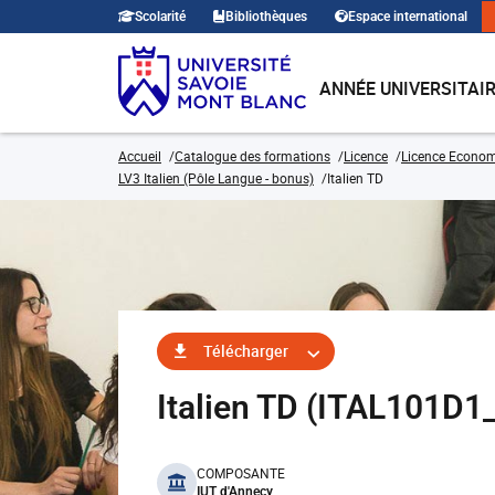
Scolarité
Bibliothèques
Espace international
ANNÉE UNIVERSITAI
Accueil
Catalogue des formations
Licence
Licence Economi
LV3 Italien (Pôle Langue - bonus)
Italien TD
Télécharger
Italien TD (ITAL101D1
benefits
COMPOSANTE
IUT d'Annecy