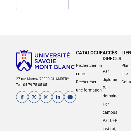
CATALOGUE
ACCÈS
LIE
DIRECTS
Rechercher un
Plan
Par
cours
site
27 rue Marcoz 73000 CHAMBÉRY
diplôme
Rechercher
Cont
Tél : 04 79 75 85 85
Par
une formation
domaine
Par
campus
Par UFR,
institut,