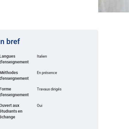
n bref
Langues
Italien
d'enseignement
Méthodes
En présence
d'enseignement
Forme
Travaux dirigés
d'enseignement
Ouvert aux
Oui
étudiants en
échange