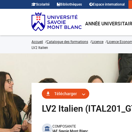
Scolarité
Bibliothèques
Espace international
ANNÉE UNIVERSITAI
Accueil
Catalogue des formations
Licence
Licence Economi
LV2 Italien
Télécharger
LV2 Italien (ITAL201
benefits
COMPOSANTE
IAE Savoie Mont Blanc