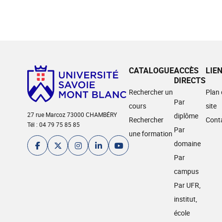
CATALOGUE
ACCÈS
LIE
DIRECTS
Rechercher un
Plan
Par
cours
site
27 rue Marcoz 73000 CHAMBÉRY
diplôme
Rechercher
Cont
Tél : 04 79 75 85 85
Par
une formation
domaine
Par
campus
Par UFR,
institut,
école