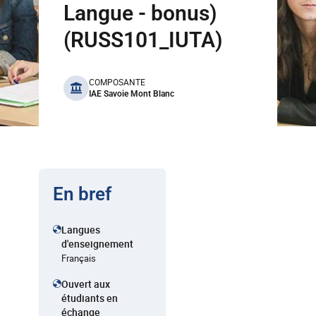
Langue - bonus)
(RUSS101_IUTA)
benefits
COMPOSANTE
IAE Savoie Mont Blanc
En bref
Langues
d'enseignement
Français
Ouvert aux
étudiants en
échange