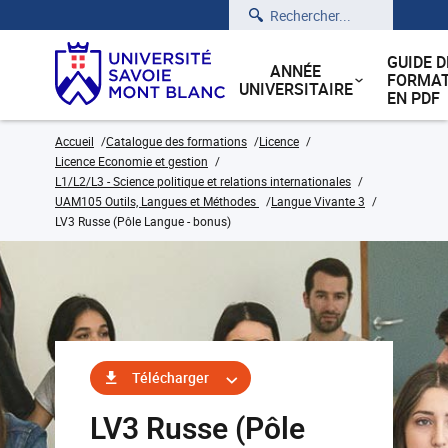
Rechercher
GUIDE D
ANNÉE
FORMAT
UNIVERSITAIRE
EN PDF
Accueil
Catalogue des formations
Licence
Licence Economie et gestion
L1/L2/L3 - Science politique et relations internationales
UAM105 Outils, Langues et Méthodes
Langue Vivante 3
LV3 Russe (Pôle Langue - bonus)
Télécharger
LV3 Russe (Pôle