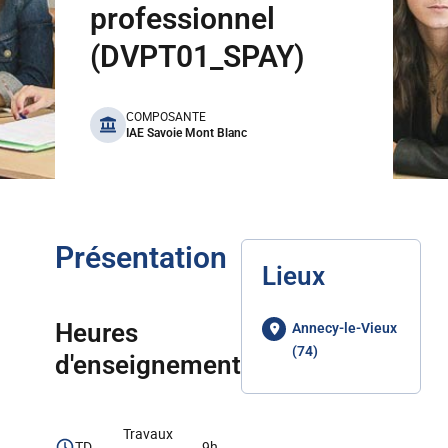
professionnel
(DVPT01_SPAY)
benefits
COMPOSANTE
IAE Savoie Mont Blanc
Présentation
Lieux
Heures
Annecy-le-Vieux
(74)
d'enseignement
Travaux
TD
9h