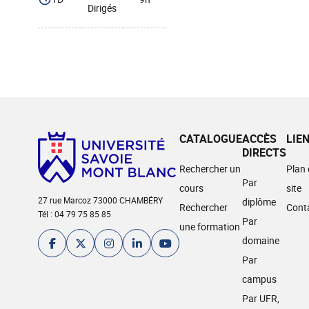
Dirigés
CATALOGUE
ACCÈS
LIE
DIRECTS
Rechercher un
Plan
Par
cours
site
27 rue Marcoz 73000 CHAMBÉRY
diplôme
Rechercher
Cont
Tél : 04 79 75 85 85
Par
une formation
domaine
Par
campus
Par UFR,