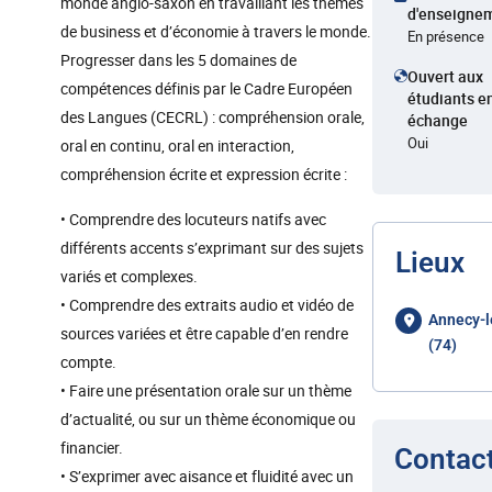
monde anglo-saxon en travaillant les thèmes
d'enseigne
de business et d’économie à travers le monde.
En présence
Progresser dans les 5 domaines de
Ouvert aux
compétences définis par le Cadre Européen
étudiants e
des Langues (CECRL) : compréhension orale,
échange
Oui
oral en continu, oral en interaction,
compréhension écrite et expression écrite :
• Comprendre des locuteurs natifs avec
différents accents s’exprimant sur des sujets
Lieux
variés et complexes.
• Comprendre des extraits audio et vidéo de
Annecy-l
sources variées et être capable d’en rendre
(74)
compte.
• Faire une présentation orale sur un thème
d’actualité, ou sur un thème économique ou
financier.
Contac
• S’exprimer avec aisance et fluidité avec un