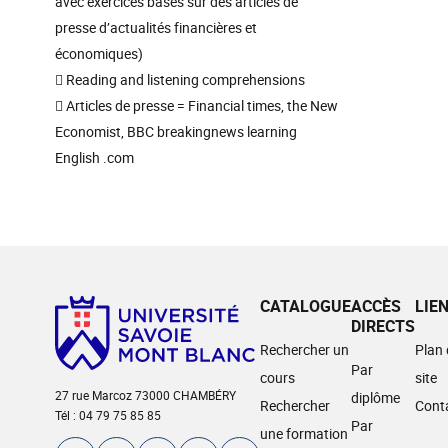
avec exercices basés sur des articles de
presse d’actualités financières et
économiques)
 Reading and listening comprehensions
 Articles de presse = Financial times, the New
Economist, BBC breakingnews learning
English .com
CATALOGUE
ACCÈS
LIE
DIRECTS
Rechercher un
Plan
Par
cours
site
27 rue Marcoz 73000 CHAMBÉRY
diplôme
Rechercher
Cont
Tél : 04 79 75 85 85
Par
une formation