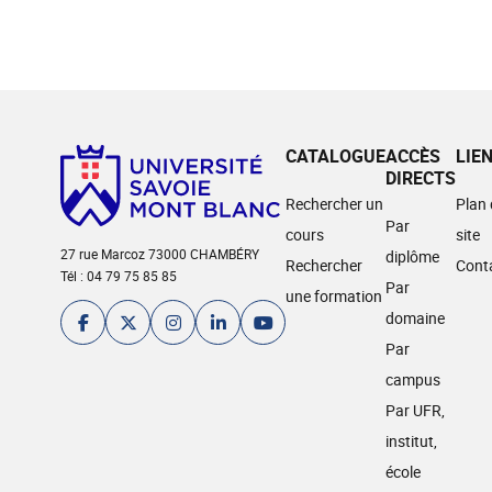
CATALOGUE
ACCÈS
LIE
DIRECTS
Rechercher un
Plan
Par
cours
site
27 rue Marcoz 73000 CHAMBÉRY
diplôme
Rechercher
Cont
Tél : 04 79 75 85 85
Par
une formation
domaine
Par
campus
Par UFR,
institut,
école