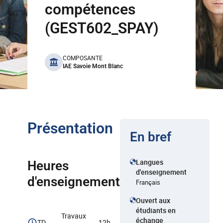
compétences
(GEST602_SPAY)
benefits
COMPOSANTE
IAE Savoie Mont Blanc
Présentation
En bref
Langues
Heures
d'enseignement
d'enseignement
Français
Ouvert aux
étudiants en
Travaux
échange
TD
12h