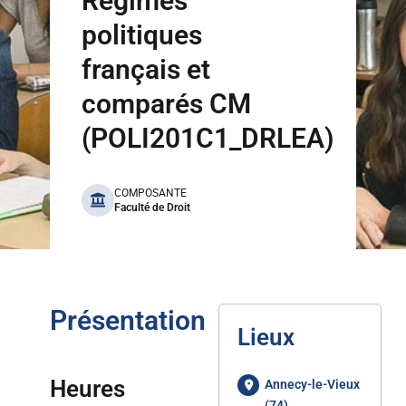
Régimes
politiques
français et
comparés CM
(POLI201C1_DRLEA)
benefits
COMPOSANTE
Faculté de Droit
Présentation
Lieux
Heures
Annecy-le-Vieux
(74)