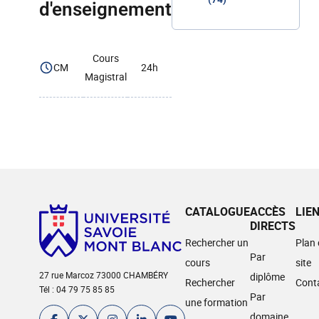
d'enseignement
Cours
CM
24h
Magistral
CATALOGUE
ACCÈS
LIE
DIRECTS
Rechercher un
Plan
Par
cours
site
27 rue Marcoz 73000 CHAMBÉRY
diplôme
Rechercher
Cont
Tél : 04 79 75 85 85
Par
une formation
domaine