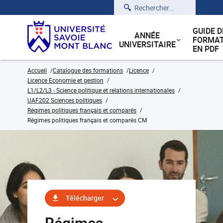
Rechercher
GUIDE D
ANNÉE
FORMAT
UNIVERSITAIRE
EN PDF
Accueil
Catalogue des formations
Licence
Licence Economie et gestion
L1/L2/L3 - Science politique et relations internationales
UAF202 Sciences politiques
Régimes politiques français et comparés
Régimes politiques français et comparés CM
Télécharger