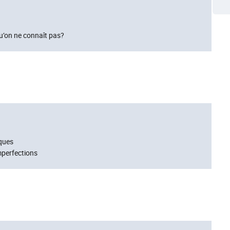
u’on ne connaît pas?
ques
mperfections