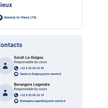
ieux
Annecy-le-Vieux (74)
ontacts
Sarah Le-Duigou
Responsable du cours
+33 4 50 09 24 49
Sarah.Le-Duigou
@
univ-savoie.fr
Berangere Legendre
Responsable du cours
+33 4 50 09 24 19
Berangere.Legendre
@
univ-savoie.fr