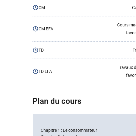
CM
Co
Cours mag
CM EFA
favor
TD
T
Travaux d
TD EFA
favor
Plan du cours
Chapitre 1 : Le consommateur