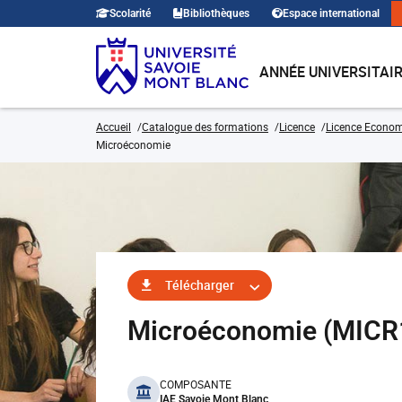
Scolarité
Bibliothèques
Espace international
ANNÉE UNIVERSITAI
Accueil
Catalogue des formations
Licence
Licence Economi
Microéconomie
Télécharger
Microéconomie (MIC
benefits
COMPOSANTE
IAE Savoie Mont Blanc