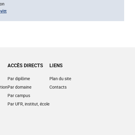
son
vitt
ACCÈS DIRECTS
LIENS
Par diplôme
Plan du site
tion
Par domaine
Contacts
Par campus
Par UFR, institut, école