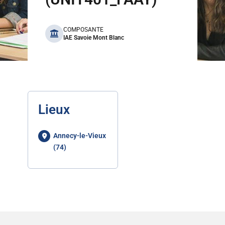
benefits
COMPOSANTE
IAE Savoie Mont Blanc
Lieux
Annecy-le-Vieux
(74)