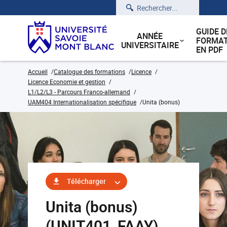
Rechercher
GUIDE D
ANNÉE
FORMAT
UNIVERSITAIRE
EN PDF
Accueil
Catalogue des formations
Licence
Licence Economie et gestion
L1/L2/L3 - Parcours Franco-allemand
UAM404 Internationalisation spécifique
Unita (bonus)
Télécharger
Unita (bonus)
(UNIT401_FAAY)