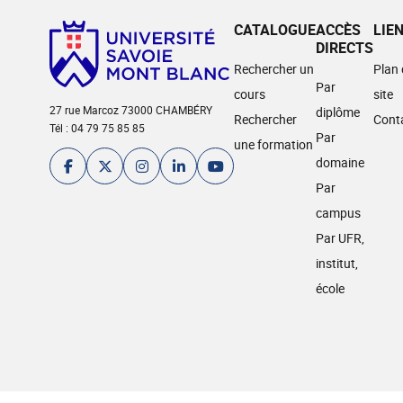
CATALOGUE
ACCÈS
LIE
DIRECTS
Rechercher un
Plan
Par
cours
site
27 rue Marcoz 73000 CHAMBÉRY
diplôme
Rechercher
Cont
Tél : 04 79 75 85 85
Par
une formation
domaine
Par
campus
Par UFR,
institut,
école