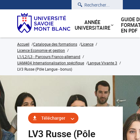
Rechercher
GUIDE D
ANNÉE
FORMAT
UNIVERSITAIRE
EN PDF
Accueil
Catalogue des formations
Licence
Licence Economie et gestion
L1/L2/L3 - Parcours Franco-allemand
UAM404 Internationalisation spécifique
Langue Vivante 3
LV3 Russe (Pôle Langue - bonus)
Télécharger
LV3 Russe (Pôle