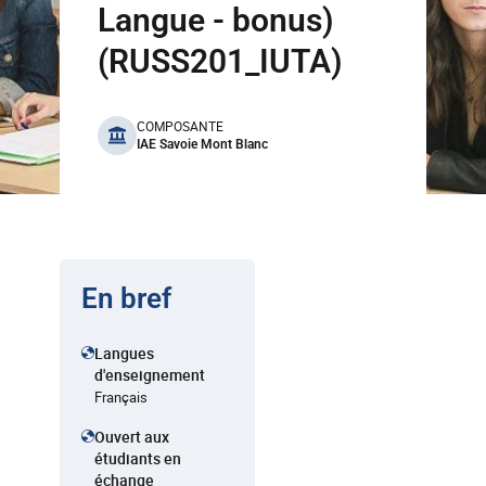
Langue - bonus)
(RUSS201_IUTA)
benefits
COMPOSANTE
IAE Savoie Mont Blanc
En bref
Langues
d'enseignement
Français
Ouvert aux
étudiants en
échange