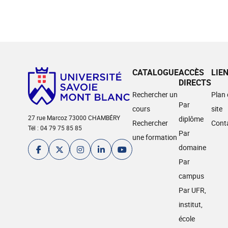
CATALOGUE
ACCÈS
LIE
DIRECTS
Rechercher un
Plan
Par
cours
site
27 rue Marcoz 73000 CHAMBÉRY
diplôme
Rechercher
Cont
Tél : 04 79 75 85 85
Par
une formation
domaine
Par
campus
Par UFR,
institut,
école