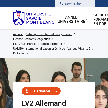
Rechercher
GUIDE D
ANNÉE
FORMAT
UNIVERSITAIRE
EN PDF
Accueil
Catalogue des formations
Licence
Licence Economie et gestion
L1/L2/L3 - Parcours Franco-allemand
UAM404 Internationalisation spécifique
Langue Vivante 2
LV2 Allemand
Télécharger
LV2 Allemand