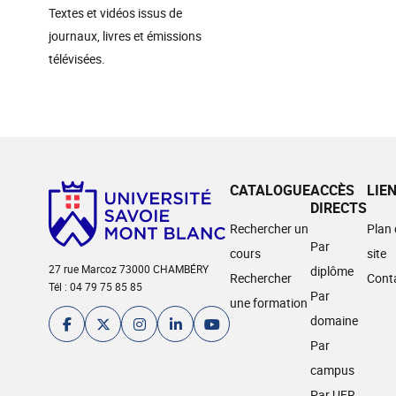
Textes et vidéos issus de
journaux, livres et émissions
télévisées.
CATALOGUE
ACCÈS
LIE
DIRECTS
Rechercher un
Plan
Par
cours
site
27 rue Marcoz 73000 CHAMBÉRY
diplôme
Rechercher
Cont
Tél : 04 79 75 85 85
Par
une formation
domaine
Par
campus
Par UFR,