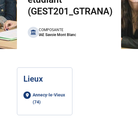
(GEST201_GTRANA)
benefits
COMPOSANTE
IAE Savoie Mont Blanc
Lieux
Annecy-le-Vieux
(74)