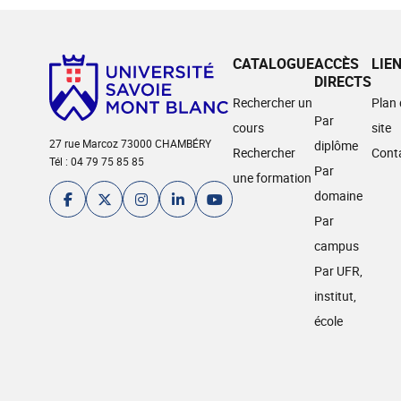
CATALOGUE
ACCÈS
LIE
DIRECTS
Rechercher un
Plan
Par
cours
site
27 rue Marcoz 73000 CHAMBÉRY
diplôme
Rechercher
Cont
Tél : 04 79 75 85 85
Par
une formation
domaine
Par
campus
Par UFR,
institut,
école