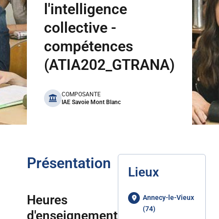
l'intelligence
collective -
compétences
(ATIA202_GTRANA)
benefits
COMPOSANTE
IAE Savoie Mont Blanc
Présentation
Lieux
Heures
Annecy-le-Vieux
(74)
d'enseignement