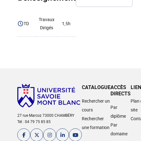
Travaux
TD
1,5h
Dirigés
CATALOGUE
ACCÈS
LIE
DIRECTS
Rechercher un
Plan
Par
cours
site
27 rue Marcoz 73000 CHAMBÉRY
diplôme
Rechercher
Cont
Tél : 04 79 75 85 85
Par
une formation
domaine