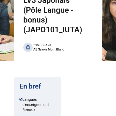
LV3 Japonais
(Pôle Langue -
bonus)
(JAPO101_IUTA)
benefits
COMPOSANTE
IAE Savoie Mont Blanc
En bref
Langues
d'enseignement
Français