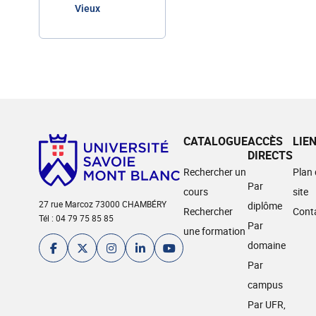
Vieux
CATALOGUE
ACCÈS
LIE
DIRECTS
Rechercher un
Plan
Par
cours
site
27 rue Marcoz 73000 CHAMBÉRY
diplôme
Rechercher
Cont
Tél : 04 79 75 85 85
Par
une formation
domaine
Par
campus
Par UFR,