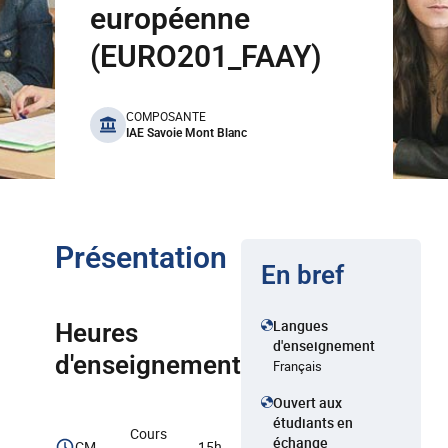
européenne
(EURO201_FAAY)
benefits
COMPOSANTE
IAE Savoie Mont Blanc
Présentation
En bref
Langues
Heures
d'enseignement
d'enseignement
Français
Ouvert aux
étudiants en
Cours
échange
CM
15h