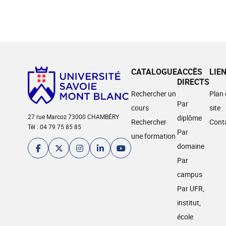
CATALOGUE
ACCÈS
LIE
DIRECTS
Rechercher un
Plan
Par
cours
site
27 rue Marcoz 73000 CHAMBÉRY
diplôme
Rechercher
Cont
Tél : 04 79 75 85 85
Par
une formation
domaine
Par
campus
Par UFR,
institut,
école