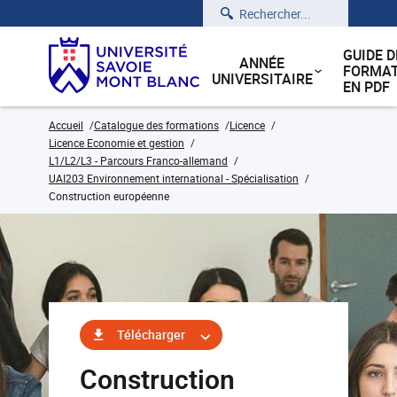
Rechercher
GUIDE D
ANNÉE
FORMAT
UNIVERSITAIRE
EN PDF
Accueil
Catalogue des formations
Licence
Licence Economie et gestion
L1/L2/L3 - Parcours Franco-allemand
UAI203 Environnement international - Spécialisation
Construction européenne
Télécharger
Construction