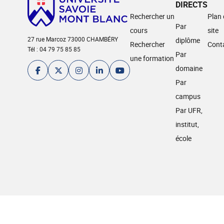
DIRECTS
Rechercher un
Plan
Par
cours
site
27 rue Marcoz 73000 CHAMBÉRY
diplôme
Rechercher
Cont
Tél : 04 79 75 85 85
Par
une formation
domaine
Par
campus
Par UFR,
institut,
école