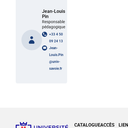
Jean-Louis
Pin
Responsable
pédagogique
+33 4 50
09 24 13
Jean-
Louis.Pin
@
univ-
savoie.fr
CATALOGUE
ACCÈS
LIE