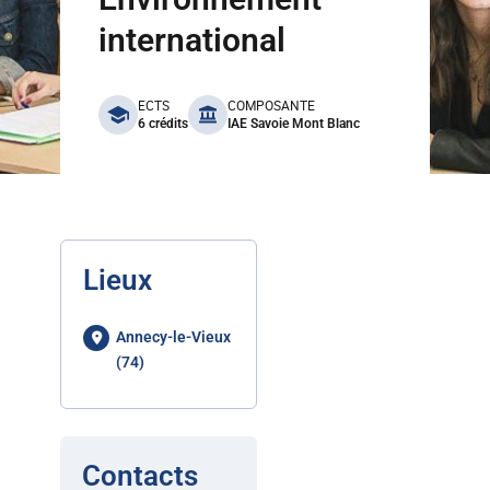
international
benefits
ECTS
COMPOSANTE
6 crédits
IAE Savoie Mont Blanc
Lieux
Annecy-le-Vieux
(74)
Contacts