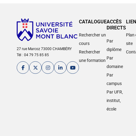
CATALOGUE
ACCÈS
LIE
DIRECTS
Rechercher un
Plan
Par
cours
site
27 rue Marcoz 73000 CHAMBÉRY
diplôme
Rechercher
Cont
Tél : 04 79 75 85 85
Par
une formation
domaine
Par
campus
Par UFR,
institut,
école