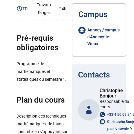
Travaux
TD
24h
Dirigés
Campus
Annecy / campus
Pré-requis
d'Annecy-le-
Vieux
obligatoires
Programme de
mathématiques et
Contacts
statistiques du semestre 1.
Christophe
Bonjour
Plan du cours
Responsable du
cours
+33 4 50 09 24 
Description des techniques
Christophe.Bonj
mathématiques, de façon
@
univ-savoie.fr
concrète, en s’appuyant sur