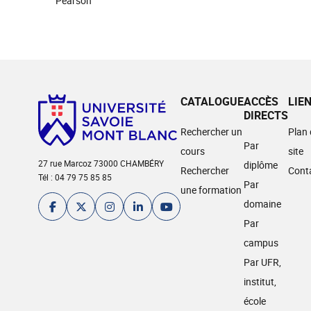
Pearson
CATALOGUE
ACCÈS
LIE
DIRECTS
Rechercher un
Plan
Par
cours
site
27 rue Marcoz 73000 CHAMBÉRY
diplôme
Rechercher
Cont
Tél : 04 79 75 85 85
Par
une formation
domaine
Par
campus
Par UFR,
institut,
école