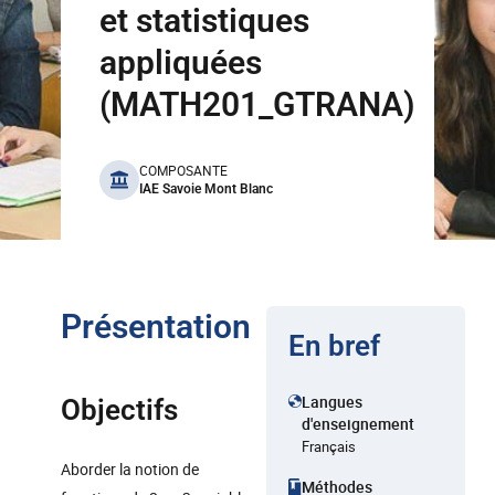
et statistiques
appliquées
(MATH201_GTRANA)
benefits
COMPOSANTE
IAE Savoie Mont Blanc
Présentation
En bref
Langues
Objectifs
d'enseignement
Français
Aborder la notion de
Méthodes