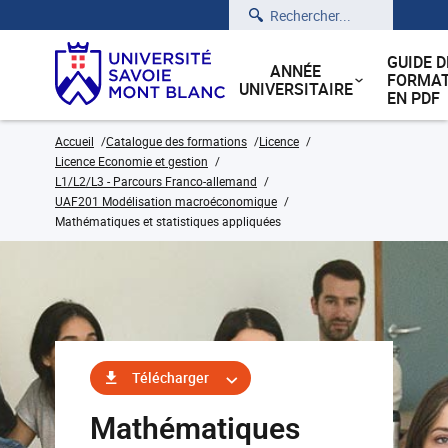
Rechercher
GUIDE D
ANNÉE
FORMAT
UNIVERSITAIRE
EN PDF
Accueil
Catalogue des formations
Licence
Licence Economie et gestion
L1/L2/L3 - Parcours Franco-allemand
UAF201 Modélisation macroéconomique
Mathématiques et statistiques appliquées
Télécharger
Mathématiques