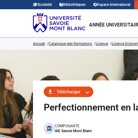
Scolarité
Bibliothèques
Espace international
ANNÉE UNIVERSITAI
Accueil
Catalogue des formations
Licence
Licence Economi
Télécharger
Perfectionnement en 
benefits
COMPOSANTE
IAE Savoie Mont Blanc