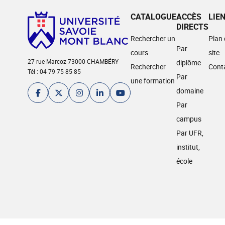
CATALOGUE
ACCÈS
LIE
DIRECTS
Rechercher un
Plan
Par
cours
site
27 rue Marcoz 73000 CHAMBÉRY
diplôme
Rechercher
Cont
Tél : 04 79 75 85 85
Par
une formation
domaine
Par
campus
Par UFR,
institut,
école