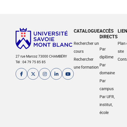
CATALOGUE
ACCÈS
LIE
DIRECTS
Rechercher un
Plan
Par
cours
site
27 rue Marcoz 73000 CHAMBÉRY
diplôme
Rechercher
Cont
Tél : 04 79 75 85 85
Par
une formation
domaine
Par
campus
Par UFR,
institut,
école