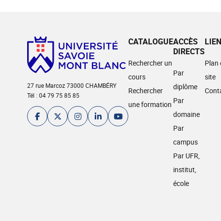
CATALOGUE
ACCÈS
LIE
DIRECTS
Rechercher un
Plan
Par
cours
site
27 rue Marcoz 73000 CHAMBÉRY
diplôme
Rechercher
Cont
Tél : 04 79 75 85 85
Par
une formation
domaine
Par
campus
Par UFR,
institut,
école