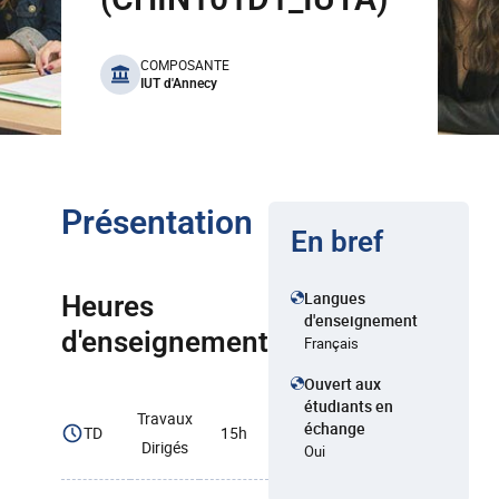
benefits
COMPOSANTE
IUT d'Annecy
Présentation
En bref
Langues
Heures
d'enseignement
d'enseignement
Français
Ouvert aux
étudiants en
Travaux
échange
TD
15h
Dirigés
Oui