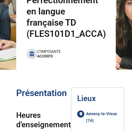
Perfectionnement
en langue
française TD
(FLES101D1_ACCA)
benefits
COMPOSANTE
ACCENTS
Présentation
Lieux
Heures
Annecy-le-Vieux
(74)
d'enseignement