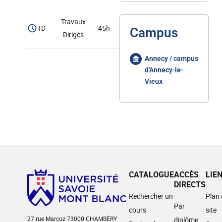
Travaux
TD
45h
Campus
Dirigés
Annecy / campus
d'Annecy-le-
Vieux
CATALOGUE
ACCÈS
LIE
DIRECTS
Rechercher un
Plan
Par
cours
site
27 rue Marcoz 73000 CHAMBÉRY
diplôme