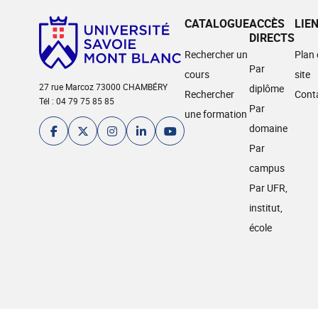
CATALOGUE
ACCÈS
LIE
DIRECTS
Rechercher un
Plan
Par
cours
site
27 rue Marcoz 73000 CHAMBÉRY
diplôme
Rechercher
Cont
Tél : 04 79 75 85 85
Par
une formation
domaine
Par
campus
Par UFR,
institut,
école