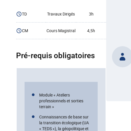
TD
Travaux Dirigés
3h
CM
Cours Magistral
4,5h
Pré-requis obligatoires
Module « Ateliers
professionnels et sorties
terrain »
Connaissances de base sur
la transition écologique (UA
« TEDS »), la géopolitique et