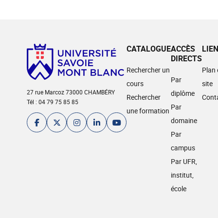
CATALOGUE
ACCÈS
LIE
DIRECTS
Rechercher un
Plan
Par
cours
site
27 rue Marcoz 73000 CHAMBÉRY
diplôme
Rechercher
Cont
Tél : 04 79 75 85 85
Par
une formation
domaine
Par
campus
Par UFR,
institut,
école