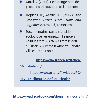
Garel G. (2011), Le management de
projet, La Découverte, coll. Repères
Hopkins R., Astruc L. (2017),
The
Transition Starts Here, Now and
Together,
Actes Sud, Tomorrow
Documentaires sur la transition
écologique, les enjeux… : France 5
« Sur le front », Arte « Climat le défi
du siècle », « Demain Annecy – Notre
ville en transition » …
·
https://www.france.tv/france-
5/sur-le-front/
·
https://www.arte.tv/fr/videos/RC-
017876/climat-le-defi-du-siecle/
https://www.facebook.com/demainannecylefilm/