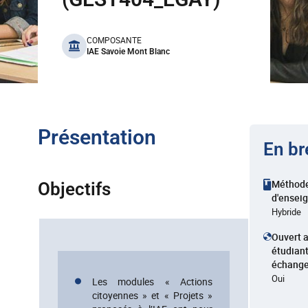
benefits
COMPOSANTE
IAE Savoie Mont Blanc
Présentation
En br
Méthod
Objectifs
d'ensei
Hybride
Ouvert 
étudian
échang
Oui
Les modules « Actions
citoyennes » et « Projets »