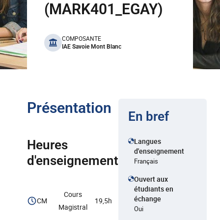
(MARK401_EGAY)
benefits
COMPOSANTE
IAE Savoie Mont Blanc
Présentation
En bref
Langues
Heures
d'enseignement
d'enseignement
Français
Ouvert aux
étudiants en
Cours
échange
CM
19,5h
Magistral
Oui