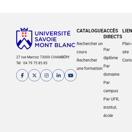
CATALOGUE
ACCÈS
LIE
DIRECTS
Rechercher un
Plan
Par
cours
site
27 rue Marcoz 73000 CHAMBÉRY
diplôme
Rechercher
Cont
Tél : 04 79 75 85 85
Par
une formation
domaine
Par
campus
Par UFR,
institut,
école