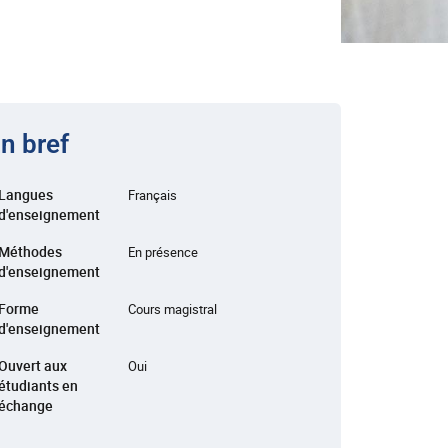
n bref
Langues
Français
d'enseignement
Méthodes
En présence
d'enseignement
Forme
Cours magistral
d'enseignement
Ouvert aux
Oui
étudiants en
échange