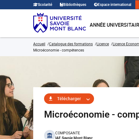
Scolarité
Bibliothèques
Espace international
ANNÉE UNIVERSITAI
Accueil
Catalogue des formations
Licence
Licence Economi
Microéconomie - compétences
Télécharger
Microéconomie - com
benefits
COMPOSANTE
IAE Savoie Mont Blanc