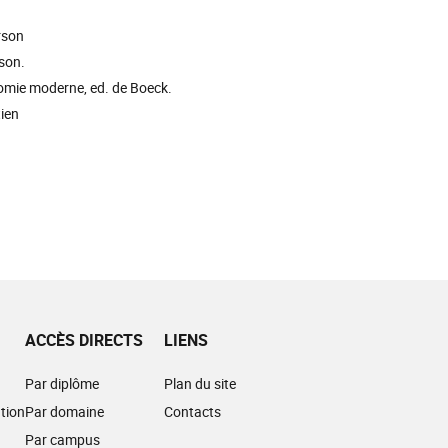
rson
son.
nomie moderne, ed. de Boeck.
ien
ACCÈS DIRECTS
LIENS
Par diplôme
Plan du site
tion
Par domaine
Contacts
Par campus