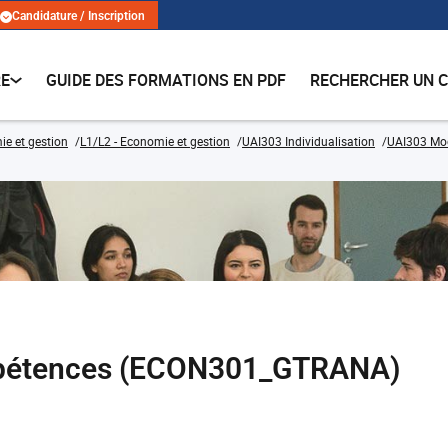
Candidature / Inscription
RE
GUIDE DES FORMATIONS EN PDF
RECHERCHER UN 
e et gestion
L1/L2 - Economie et gestion
UAI303 Individualisation
UAI303 Mo
pétences (ECON301_GTRANA)