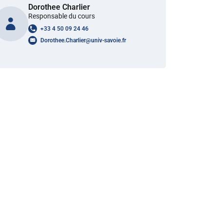
Dorothee Charlier
Responsable du cours
+33 4 50 09 24 46
Dorothee.Charlier
@
univ-savoie.fr