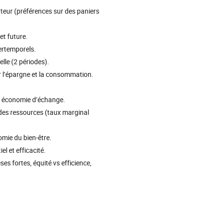
teur (préférences sur des paniers
et future.
tertemporels.
le (2 périodes).
sur l’épargne et la consommation.
ne économie d’échange.
n des ressources (taux marginal
mie du bien-être.
el et efficacité.
es fortes, équité vs efficience,