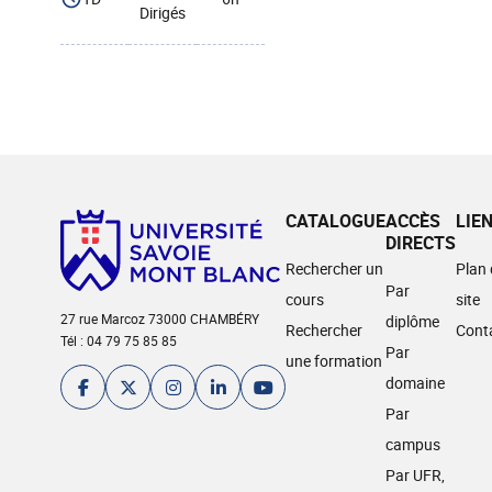
Dirigés
CATALOGUE
ACCÈS
LIE
DIRECTS
Rechercher un
Plan
Par
cours
site
27 rue Marcoz 73000 CHAMBÉRY
diplôme
Rechercher
Cont
Tél : 04 79 75 85 85
Par
une formation
domaine
Par
campus
Par UFR,