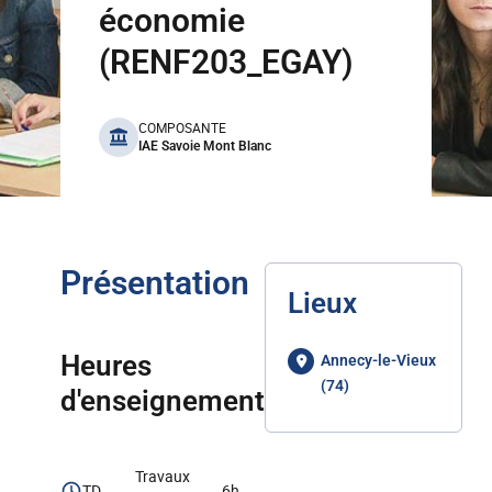
économie
(RENF203_EGAY)
benefits
COMPOSANTE
IAE Savoie Mont Blanc
Présentation
Lieux
Heures
Annecy-le-Vieux
(74)
d'enseignement
Travaux
TD
6h