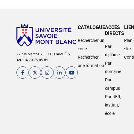
CATALOGUE
ACCÈS
LIE
DIRECTS
Rechercher un
Plan
Par
cours
site
27 rue Marcoz 73000 CHAMBÉRY
diplôme
Rechercher
Cont
Tél : 04 79 75 85 85
Par
une formation
domaine
Par
campus
Par UFR,
institut,
école