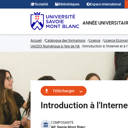
Scolarité
Bibliothèques
Espace international
ANNÉE UNIVERSITAI
Accueil
Catalogue des formations
Licence
Licence Economi
UAI203 Numérique à l'ère de l'IA
Introduction à l'Internet et à l
Télécharger
Introduction à l'Intern
benefits
COMPOSANTE
IAE Savoie Mont Blanc