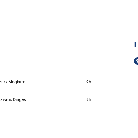
L
urs Magistral
9h
ravaux Dirigés
9h