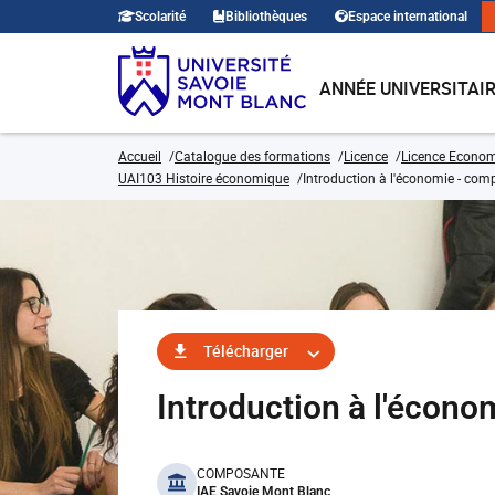
Scolarité
Bibliothèques
Espace international
ANNÉE UNIVERSITAI
Accueil
Catalogue des formations
Licence
Licence Economi
UAI103 Histoire économique
Introduction à l'économie - com
Télécharger
Introduction à l'éco
benefits
COMPOSANTE
IAE Savoie Mont Blanc