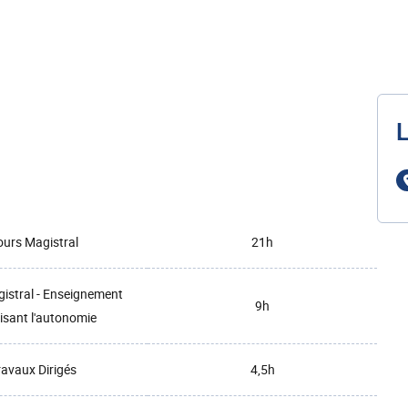
L
urs Magistral
21h
istral - Enseignement
9h
isant l'autonomie
ravaux Dirigés
4,5h