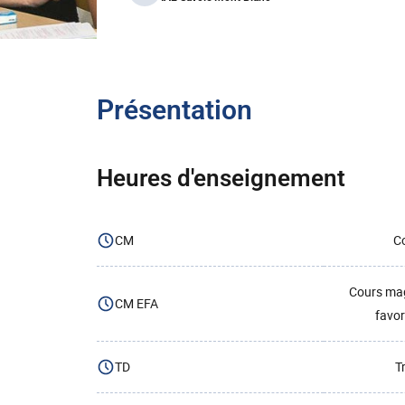
Présentation
Heures d'enseignement
CM
Co
Cours mag
CM EFA
favor
TD
T