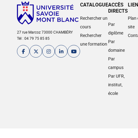
CATALOGUE
ACCÈS
LIE
DIRECTS
Rechercher un
Plan
Par
cours
site
27 rue Marcoz 73000 CHAMBÉRY
diplôme
Rechercher
Cont
Tél : 04 79 75 85 85
Par
une formation
domaine
Par
campus
Par UFR,
institut,
école