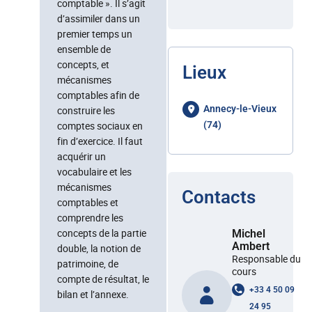
comptable ». Il s’agit
d’assimiler dans un
premier temps un
ensemble de
concepts, et
Lieux
mécanismes
comptables afin de
Annecy-le-Vieux
construire les
comptes sociaux en
(74)
fin d’exercice. Il faut
acquérir un
vocabulaire et les
mécanismes
Contacts
comptables et
comprendre les
concepts de la partie
Michel
Ambert
double, la notion de
Responsable du
patrimoine, de
cours
compte de résultat, le
+33 4 50 09
bilan et l’annexe.
24 95