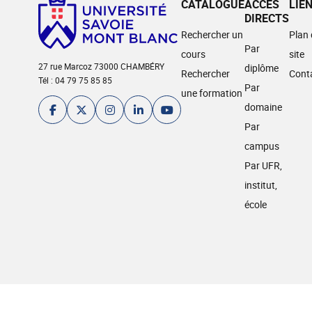
CATALOGUE
ACCÈS
LIE
DIRECTS
Rechercher un
Plan
Par
cours
site
27 rue Marcoz 73000 CHAMBÉRY
diplôme
Rechercher
Cont
Tél : 04 79 75 85 85
Par
une formation
domaine
Par
campus
Par UFR,
institut,
école