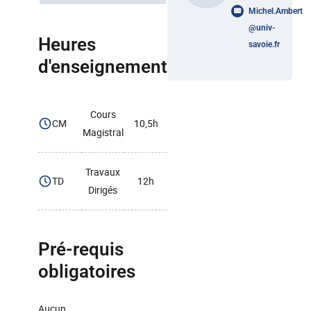
Michel.Ambert
@
univ-
Heures
savoie.fr
d'enseignement
Cours
CM
10,5h
Magistral
Travaux
TD
12h
Dirigés
Pré-requis
obligatoires
Aucun