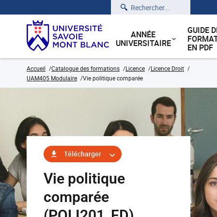
Rechercher
GUIDE D
ANNÉE
FORMAT
UNIVERSITAIRE
EN PDF
Accueil
Catalogue des formations
Licence
Licence Droit
UAM405 Modulaire
Vie politique comparée
Télécharger
Vie politique
comparée
(POLI201_FD)