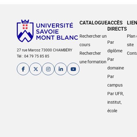
CATALOGUE
ACCÈS
LIE
DIRECTS
Rechercher un
Plan
Par
cours
site
27 rue Marcoz 73000 CHAMBÉRY
diplôme
Rechercher
Cont
Tél : 04 79 75 85 85
Par
une formation
domaine
Par
campus
Par UFR,
institut,
école