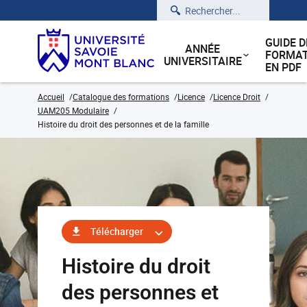
Rechercher
GUIDE D
ANNÉE
FORMAT
UNIVERSITAIRE
EN PDF
Accueil
Catalogue des formations
Licence
Licence Droit
UAM205 Modulaire
Histoire du droit des personnes et de la famille
Télécharger
Histoire du droit
des personnes et