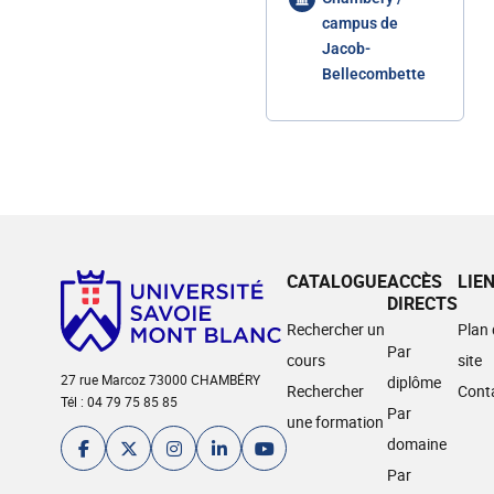
campus de
Jacob-
Bellecombette
CATALOGUE
ACCÈS
LIE
DIRECTS
Rechercher un
Plan
Par
cours
site
27 rue Marcoz 73000 CHAMBÉRY
diplôme
Rechercher
Cont
Tél : 04 79 75 85 85
Par
une formation
domaine
Par