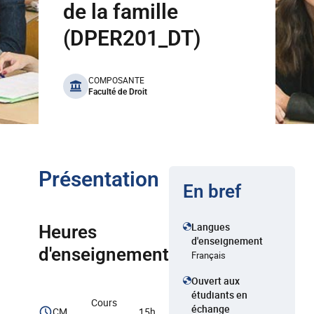
de la famille
(DPER201_DT)
benefits
COMPOSANTE
Faculté de Droit
Présentation
En bref
Langues
Heures
d'enseignement
d'enseignement
Français
Ouvert aux
étudiants en
Cours
échange
CM
15h